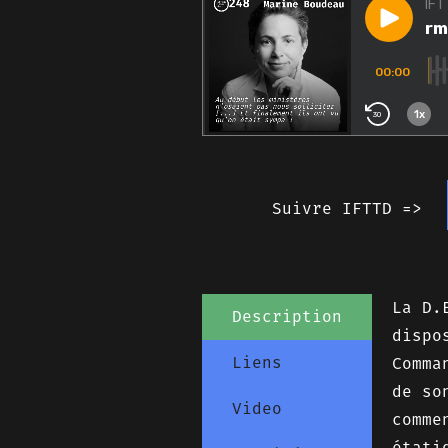
Suivre IFTTD =>
La D.
Description
dispo
Liens
Comma
de so
Video
comme
étati