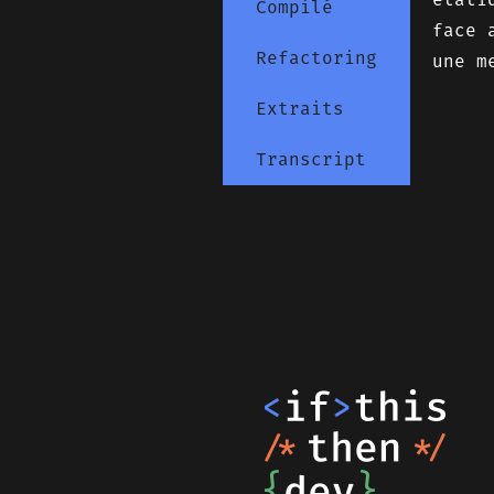
Compilé
face 
Refactoring
une m
Extraits
Transcript