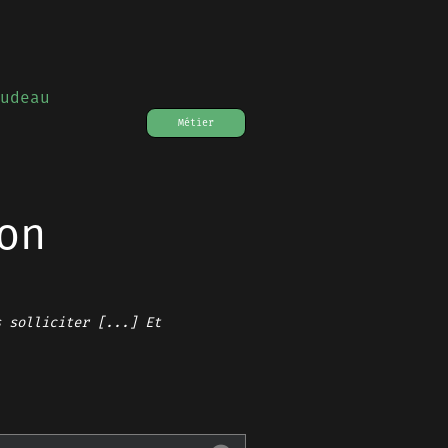
udeau
Métier
on
s solliciter [...] Et