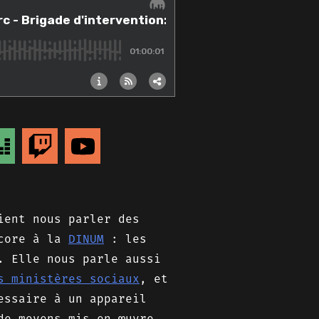
ient nous parler des
ncore à la
DINUM
: les
. Elle nous parle aussi
s ministères sociaux
, et
essaire à un appareil
de moyens mis en œuvre