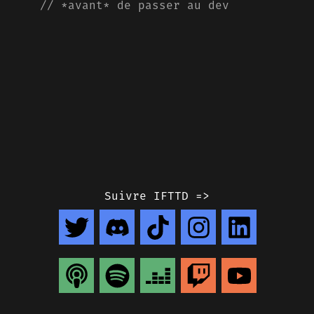
// *avant* de passer au dev
Suivre IFTTD =>