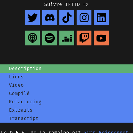
Suivre IFTTD =>
Description
Liens
Video
Compilé
Refactoring
Extraits
Transcript
Le D.E.V. de la semaine est
Evan Boissonnot
,