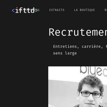
LES ÉPISODES
EXTRAITS
LA BOUTIQUE
B
Recruteme
Entretiens, carrière, 
sens large