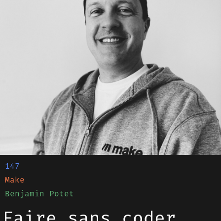
147
Make
Benjamin Potet
Faire sans coder