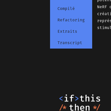
NeRF 
Compilé
créat
Refactoring
repré
stimu
Extraits
Transcript