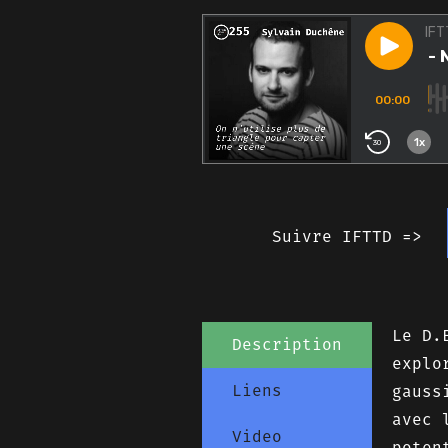
Suivre IFTTD =>
Le D.
Description
explo
Liens
gauss
avec 
Video
poten