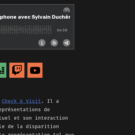
@
Check & Visit
. Il a
eprésentations de
tuel et son interaction
le de la disparition
le représentation tel que