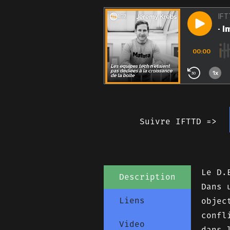
Suivre IFTTD =>
Le D.
Description
Dans 
Liens
objec
confl
Video
dans 