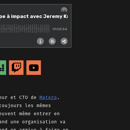
teur et CTO de
Matera
.
toujours les mêmes
euvent même entrer en
and une organisation va
and on arrive à faire en