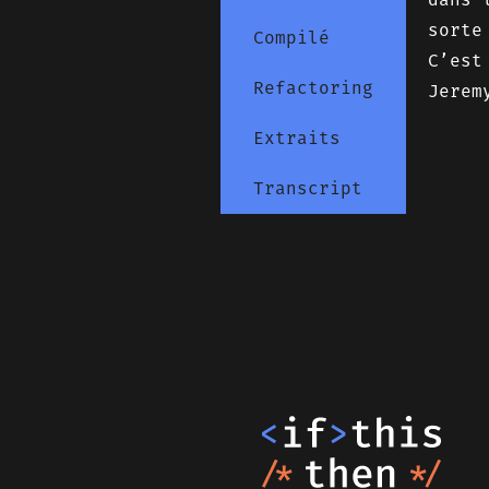
sorte
Compilé
C’est
Refactoring
Jerem
Extraits
Transcript