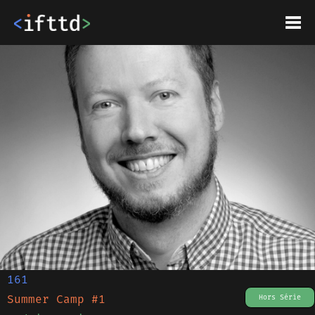
161
Summer Camp #1
Hors Série